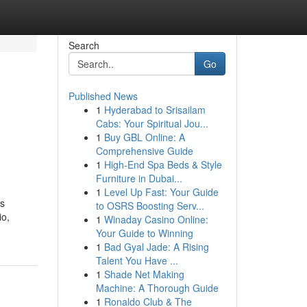
Search
Go
Published News
1
Hyderabad to Srisailam
Cabs: Your Spiritual Jou...
1
Buy GBL Online: A
Comprehensive Guide
1
High-End Spa Beds & Style
Furniture in Dubai...
1
Level Up Fast: Your Guide
os
to OSRS Boosting Serv...
io,
1
Winaday Casino Online:
Your Guide to Winning
1
Bad Gyal Jade: A Rising
Talent You Have ...
1
Shade Net Making
Machine: A Thorough Guide
1
Ronaldo Club & The