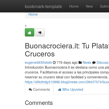
Home
bookmark-template
Home
New
Submi
Home
1
Buonacrociera.it: Tu Plat
Cruceros
eugened935vbd4
776 days ago
News
Discuss
Introducción Buonacrociera.it se destaca como una pl
cruceros. Facilitamos el acceso a las principales comp
reservar su crucero ideal con facilidad y conveniencia
https://elliottvtjy210886.blog2news.com/28437074/buon
Comments
Who Upvoted
Comments