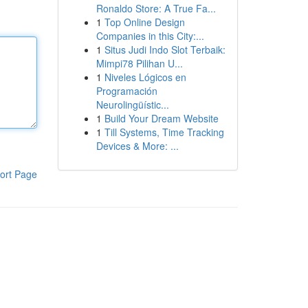
Ronaldo Store: A True Fa...
1
Top Online Design
Companies in this City:...
1
Situs Judi Indo Slot Terbaik:
Mimpi78 Pilihan U...
1
Niveles Lógicos en
Programación
Neurolingüístic...
1
Build Your Dream Website
1
Till Systems, Time Tracking
Devices & More: ...
ort Page