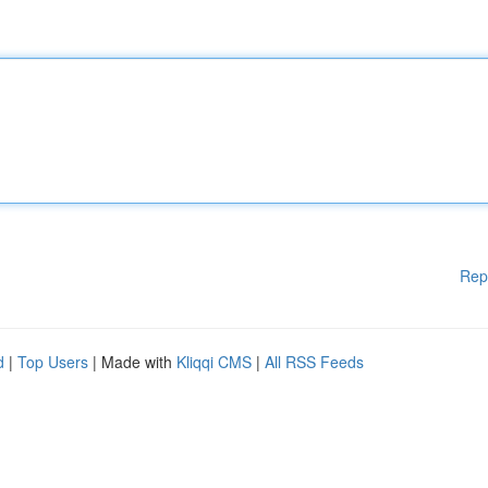
Rep
d
|
Top Users
| Made with
Kliqqi CMS
|
All RSS Feeds