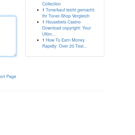
Collection
1
Tonerkauf leicht gemacht:
Ihr Toner-Shop Vergleich
1
Housebets Casino
Download copyright: Your
Ultim...
1
How To Earn Money
Rapidly: Over 20 Test...
ort Page