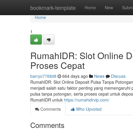
Home
bookmark-template
Home
New
Submi
Home
1
RumahIDR: Slot Online D
Proses Cepat
barryo776ibt8
664 days ago
News
Discuss
RumahIDR: Slot Online Deposit Pulsa Tanpa Potongan 
menjadi salah satu faktor penting yang memengaruh
pulsa tanpa potongan, serta proses cepat untuk depo
RumahIDR untuk
https://rumahidrvip.com/
Comments
Who Upvoted
Comments