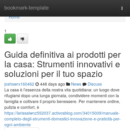
Home
bookmark-template
Togg
navi
Home
1
Guida definitiva ai prodotti per
la casa: Strumenti innovativi e
soluzioni per il tuo spazio
joshswrx160462
448 days ago
News
Discuss
La casa è l’essenza della nostra vita quotidiana: un luogo dove
rifugiarsi dopo una lunga giornata, condividere momenti con la
famiglia e coltivare il proprio benessere. Per mantenere ordine,
pulizia e comfort, è
https://larissaiwnz552037.activosblog.com/34015009/manuale-
completo-degli-strumenti-domestici-innovazione-e-praticità-per-
ogni-ambiente