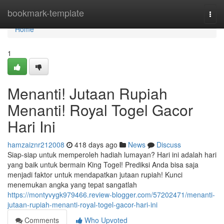
Home
bookmark-template
Togg
navi
Home
1
Menanti! Jutaan Rupiah
Menanti! Royal Togel Gacor
Hari Ini
hamzaiznr212008
418 days ago
News
Discuss
Siap-siap untuk memperoleh hadiah lumayan? Hari ini adalah hari
yang baik untuk bermain King Togel! Prediksi Anda bisa saja
menjadi faktor untuk mendapatkan jutaan rupiah! Kunci
menemukan angka yang tepat sangatlah
https://montyvygk979466.review-blogger.com/57202471/menanti-
jutaan-rupiah-menanti-royal-togel-gacor-hari-ini
Comments
Who Upvoted