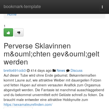
Home
bookmark-template
Togg
navi
Home
1
Perverse Sklavinnen
m&ouml;chten gev&ouml;gelt
werden
bretto691ccb3
414 days ago
News
Discuss
Auf dieser Tube wird ohne Ende gebumst. Bekanntermaßen
kommt Laune auf, wie attraktive Weiber mit dauergeilen Fotzen
und fetten Hupen auf einem versauten Analfick zum Orgasmus
abgevögelt werden. Die Fantasie ist manchmal ausschlaggebend
und du bekommst unvermittelt echt Gelüste schnell zu ficken. Da
braucht male entweder eine attraktive Hobbynutte zum
https://sexamateurefinden.com/