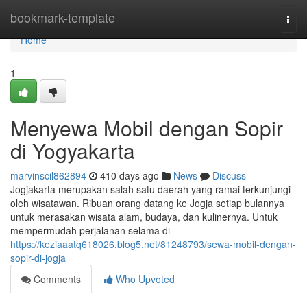
Home
bookmark-template
Togg
navi
Home
1
Menyewa Mobil dengan Sopir
di Yogyakarta
marvinscil862894
410 days ago
News
Discuss
Jogjakarta merupakan salah satu daerah yang ramai terkunjungi
oleh wisatawan. Ribuan orang datang ke Jogja setiap bulannya
untuk merasakan wisata alam, budaya, dan kulinernya. Untuk
mempermudah perjalanan selama di
https://keziaaatq618026.blog5.net/81248793/sewa-mobil-dengan-
sopir-di-jogja
Comments
Who Upvoted