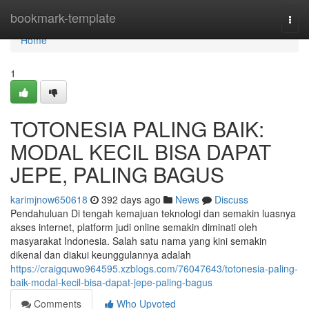
Home
bookmark-template
Togg
navi
Home
1
TOTONESIA PALING BAIK:
MODAL KECIL BISA DAPAT
JEPE, PALING BAGUS
karimjnow650618
392 days ago
News
Discuss
Pendahuluan Di tengah kemajuan teknologi dan semakin luasnya
akses internet, platform judi online semakin diminati oleh
masyarakat Indonesia. Salah satu nama yang kini semakin
dikenal dan diakui keunggulannya adalah
https://craigquwo964595.xzblogs.com/76047643/totonesia-paling-
baik-modal-kecil-bisa-dapat-jepe-paling-bagus
Comments
Who Upvoted