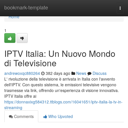
Home
bookmark-template
Togg
navi
Home
1
IPTV Italia: Un Nuovo Mondo
di Televisione
andrewoxqc880264
382 days ago
News
Discuss
L' rivoluzione della televisione è arrivata in Italia con l'avvento
dell'IPTV. Con questo sistema, le emissioni televisive vengono
trasmesse via link, offrendo un'esperienza di visione innovativa.
IPTV Italia offre ai
https://donnaxixg584312.ttblogs.com/16041651/iptv-italia-la-tv-in-
streaming
Comments
Who Upvoted