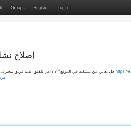
t
Groups
Register
Login
إصلاح نشا
هل تعاني من مشكلة في الموقع? لا داعي للقلق! لدينا فريق محترف من الفنيين في الشارقة، جاهزين لتقديم خدمات جيدة لتصليح
https://
مرمم-ع