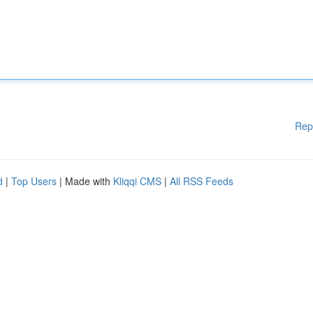
Rep
d
|
Top Users
| Made with
Kliqqi CMS
|
All RSS Feeds