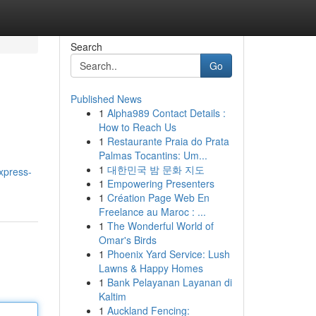
Search
Go
Published News
1
Alpha989 Contact Details :
How to Reach Us
1
Restaurante Praia do Prata
Palmas Tocantins: Um...
1
대한민국 밤 문화 지도
express-
1
Empowering Presenters
1
Création Page Web En
Freelance au Maroc : ...
1
The Wonderful World of
Omar's Birds
1
Phoenix Yard Service: Lush
Lawns & Happy Homes
1
Bank Pelayanan Layanan di
Kaltim
1
Auckland Fencing: