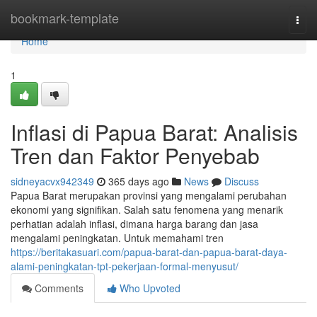
Home
bookmark-template
Togg
navi
Home
1
Inflasi di Papua Barat: Analisis
Tren dan Faktor Penyebab
sidneyacvx942349
365 days ago
News
Discuss
Papua Barat merupakan provinsi yang mengalami perubahan
ekonomi yang signifikan. Salah satu fenomena yang menarik
perhatian adalah inflasi, dimana harga barang dan jasa
mengalami peningkatan. Untuk memahami tren
https://beritakasuari.com/papua-barat-dan-papua-barat-daya-
alami-peningkatan-tpt-pekerjaan-formal-menyusut/
Comments
Who Upvoted