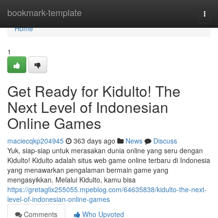
Home
bookmark-template
Togg
navi
Home
1
Get Ready for Kidulto! The
Next Level of Indonesian
Online Games
maciecqkp204945
363 days ago
News
Discuss
Yuk, siap-siap untuk merasakan dunia online yang seru dengan
Kidulto! Kidulto adalah situs web game online terbaru di Indonesia
yang menawarkan pengalaman bermain game yang
mengasyikkan. Melalui Kidulto, kamu bisa
https://gretaglix255055.mpeblog.com/64635838/kidulto-the-next-
level-of-indonesian-online-games
Comments
Who Upvoted