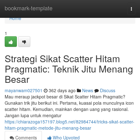
Home
bookmark-template
Togg
navi
Home
1
Strategi Sikat Scatter Hitam
Pragmatic: Teknik Jitu Menang
Besar
mayanwam027501
362 days ago
News
Discuss
Mau meraup jackpot besar di Sikat Scatter Hitam Pragmatic?
Gunakan trik jitu berikut ini. Pertama, kuasai pola munculnya icon
scatter hitam. Kemudian, mainkan dengan uang yang rasional.
Jangan lupa untuk mengatur
https://chiarazoga157197.blog5.net/82984744/tricks-sikat-scatter-
hitam-pragmatic-metode-jitu-menang-besar
Comments
Who Upvoted