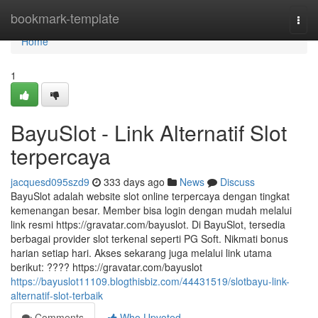
Home
bookmark-template
Togg
navi
Home
1
BayuSlot - Link Alternatif Slot
terpercaya
jacquesd095szd9
333 days ago
News
Discuss
BayuSlot adalah website slot online terpercaya dengan tingkat
kemenangan besar. Member bisa login dengan mudah melalui
link resmi https://gravatar.com/bayuslot. Di BayuSlot, tersedia
berbagai provider slot terkenal seperti PG Soft. Nikmati bonus
harian setiap hari. Akses sekarang juga melalui link utama
berikut: ???? https://gravatar.com/bayuslot
https://bayuslot11109.blogthisbiz.com/44431519/slotbayu-link-
alternatif-slot-terbaik
Comments
Who Upvoted