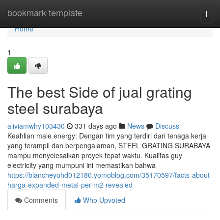
Home
bookmark-template
Togg
navi
Home
1
The best Side of jual grating
steel surabaya
aliviamwhy103430
331 days ago
News
Discuss
Keahlian male energy: Dengan tim yang terdiri dari tenaga kerja
yang terampil dan berpengalaman, STEEL GRATING SURABAYA
mampu menyelesaikan proyek tepat waktu. Kualitas guy
electricity yang mumpuni ini memastikan bahwa
https://blancheyohd012180.yomoblog.com/35170597/facts-about-
harga-expanded-metal-per-m2-revealed
Comments
Who Upvoted