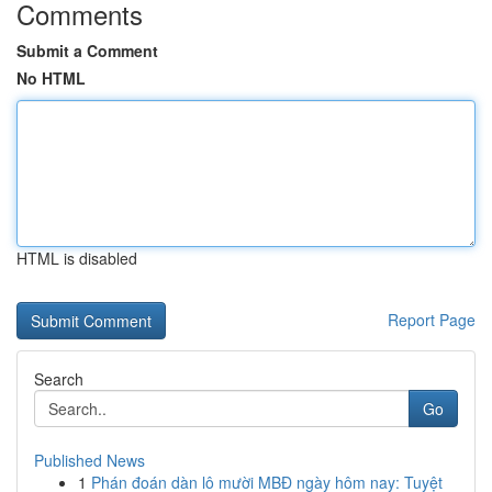
Comments
Submit a Comment
No HTML
HTML is disabled
Report Page
Search
Go
Published News
1
Phán đoán dàn lô mười MBĐ ngày hôm nay: Tuyệt