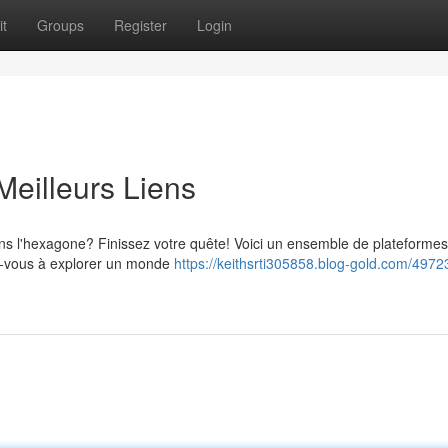
t
Groups
Register
Login
Meilleurs Liens
ns l'hexagone? Finissez votre quête! Voici un ensemble de plateformes 
ez-vous à explorer un monde
https://keithsrti305858.blog-gold.com/4972