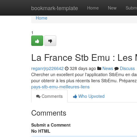
Home
bookmark-template
Home
New
Submi
Home
1
La France Stb Emu : Les 
reganrjrp226642
328 days ago
News
Discuss
Chercher un excellent pour l'application StbEmu en da
pour obtenir à les plus récents liens StbEmu. Prépar
pays-stb-emu-meilleures-liens
Comments
Who Upvoted
Comments
Submit a Comment
No HTML