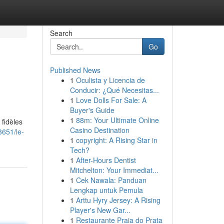
Search
Go
Published News
1
Oculista y Licencia de
Conducir: ¿Qué Necesitas...
1
Love Dolls For Sale: A
Buyer's Guide
1
88m: Your Ultimate Online
fidèles
Casino Destination
3651/le-
1
copyright: A Rising Star in
Tech?
1
After-Hours Dentist
Mitchelton: Your Immediat...
1
Cek Nawala: Panduan
Lengkap untuk Pemula
1
Arttu Hyry Jersey: A Rising
Player's New Gar...
1
Restaurante Praia do Prata