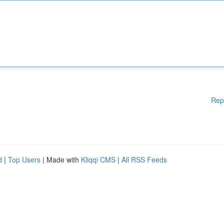
Rep
d
|
Top Users
| Made with
Kliqqi CMS
|
All RSS Feeds