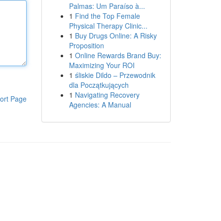
Palmas: Um Paraíso à...
1
Find the Top Female
Physical Therapy Clinic...
1
Buy Drugs Online: A Risky
Proposition
1
Online Rewards Brand Buy:
Maximizing Your ROI
1
śliskie Dildo – Przewodnik
dla Początkujących
1
Navigating Recovery
ort Page
Agencies: A Manual