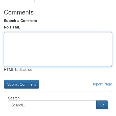
Comments
Submit a Comment
No HTML
HTML is disabled
Report Page
Search
Go