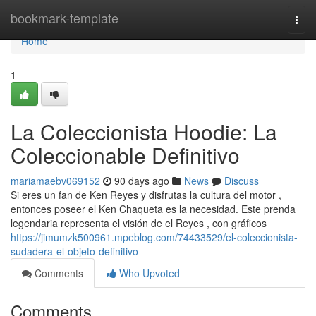
Home
bookmark-template
Togg
navi
Home
1
La Coleccionista Hoodie: La
Coleccionable Definitivo
mariamaebv069152
90 days ago
News
Discuss
Si eres un fan de Ken Reyes y disfrutas la cultura del motor ,
entonces poseer el Ken Chaqueta es la necesidad. Este prenda
legendaria representa el visión de el Reyes , con gráficos
https://jimumzk500961.mpeblog.com/74433529/el-coleccionista-
sudadera-el-objeto-definitivo
Comments
Who Upvoted
Comments