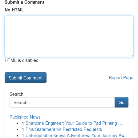
Submit a Comment
No HTML
HTML is disabled
Report Page
Search
Go
Published News
1
Sharpline Engineer: Your Guide to Pad Printing ...
1
This Statement on Restricted Requests
1
Unforgettable Kenya Adventures: Your Journey Aw...