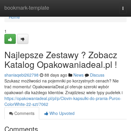
Home
bookmark-template
Togg
navi
Home
1
Najlepsze Zestawy ? Zobacz
Katalog Opakowaniadeal.pl !
shaniaqebi262798
88 days ago
News
Discuss
Szukasz możliwości na pojemniki po korzystnych cenach? Nie
trać momentu! OpakowaniaDeal.pl oferuje szeroki wybór
opakowań dla każdego klientów. Znajdziesz wiele typy pudełek i
https://opakowaniadeal.pl/pl/p/Clovin-kapsulki-do-prania-Purox-
ColorWhite-22-szt/7062
Comments
Who Upvoted
Comments