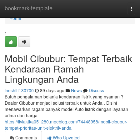
Home
bookmark-template
Togg
navi
Home
1
Mobil Cibubur: Tempat Terbaik
Kendaraan Ramah
Lingkungan Anda
ineshift130700
89 days ago
News
Discuss
Butuh pengalaman belanja kendaraan listrik yang nyaman ?
Dealer Cibubur menjadi solusi terbaik untuk Anda . Disini
menawarkan ragam banyak model Auto listrik dengan layanan
prima dan harga
https://liviaktka051280.mpeblog.com/74448958/mobil-cibubur-
tempat-prioritas-unit-elektrik-anda
Comments
Who Upvoted