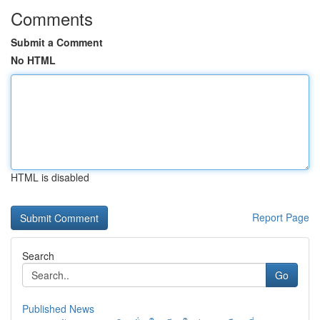
Comments
Submit a Comment
No HTML
HTML is disabled
Report Page
Search
Go
Published News