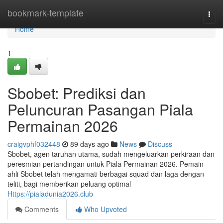
Home
bookmark-template
Togg
navi
Home
1
Sbobet: Prediksi dan
Peluncuran Pasangan Piala
Permainan 2026
craigvphf032448
89 days ago
News
Discuss
Sbobet, agen taruhan utama, sudah mengeluarkan perkiraan dan
peresmian pertandingan untuk Piala Permainan 2026. Pemain
ahli Sbobet telah mengamati berbagai squad dan laga dengan
teliti, bagi memberikan peluang optimal
Https://pialadunia2026.club
Comments
Who Upvoted