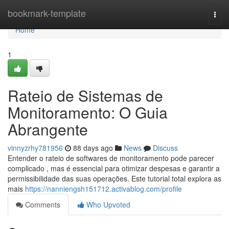
Home
bookmark-template
Togg
navi
Home
1
Rateio de Sistemas de
Monitoramento: O Guia
Abrangente
vinnyzrhy781956
88 days ago
News
Discuss
Entender o rateio de softwares de monitoramento pode parecer
complicado , mas é essencial para otimizar despesas e garantir a
permissibilidade das suas operações. Este tutorial total explora as
mais
https://nanniengsh151712.activablog.com/profile
Comments
Who Upvoted