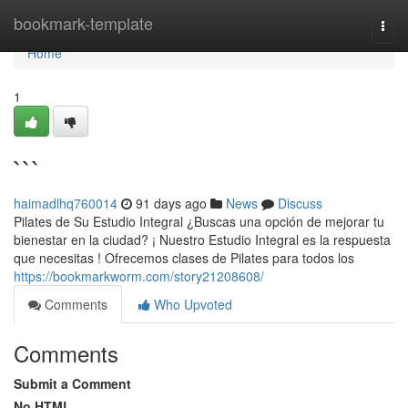
Home
bookmark-template
Togg
navi
Home
1
```
haimadlhq760014
91 days ago
News
Discuss
Pilates de Su Estudio Integral ¿Buscas una opción de mejorar tu
bienestar en la ciudad? ¡ Nuestro Estudio Integral es la respuesta
que necesitas ! Ofrecemos clases de Pilates para todos los
https://bookmarkworm.com/story21208608/
Comments
Who Upvoted
Comments
Submit a Comment
No HTML