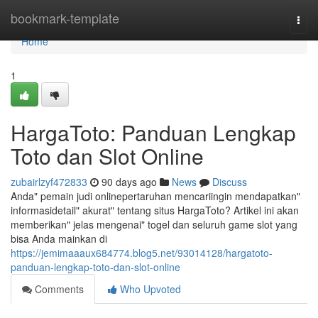
Home
bookmark-template
Togg
navi
Home
1
HargaToto: Panduan Lengkap
Toto dan Slot Online
zubairlzyf472833
90 days ago
News
Discuss
Anda" pemain judi onlinepertaruhan mencariingin mendapatkan"
informasidetail" akurat" tentang situs HargaToto? Artikel ini akan
memberikan" jelas mengenai" togel dan seluruh game slot yang
bisa Anda mainkan di
https://jemimaaaux684774.blog5.net/93014128/hargatoto-
panduan-lengkap-toto-dan-slot-online
Comments
Who Upvoted