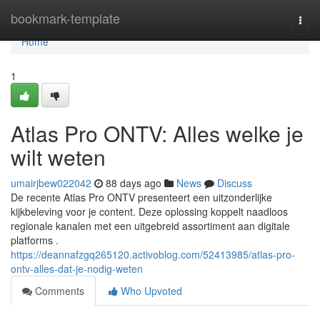
Home
bookmark-template
Togg
navi
Home
1
Atlas Pro ONTV: Alles welke je
wilt weten
umairjbew022042
88 days ago
News
Discuss
De recente Atlas Pro ONTV presenteert een uitzonderlijke
kijkbeleving voor je content. Deze oplossing koppelt naadloos
regionale kanalen met een uitgebreid assortiment aan digitale
platforms .
https://deannafzgq265120.activoblog.com/52413985/atlas-pro-
ontv-alles-dat-je-nodig-weten
Comments
Who Upvoted