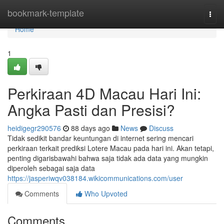
Home
bookmark-template
Togg
navi
Home
1
Perkiraan 4D Macau Hari Ini:
Angka Pasti dan Presisi?
heidigegr290576
88 days ago
News
Discuss
Tidak sedikit bandar keuntungan di internet sering mencari
perkiraan terkait prediksi Lotere Macau pada hari ini. Akan tetapi,
penting digarisbawahi bahwa saja tidak ada data yang mungkin
diperoleh sebagai saja data
https://jasperiwqv038184.wikicommunications.com/user
Comments
Who Upvoted
Comments