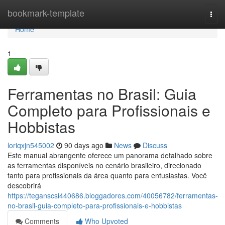
Home
bookmark-template
Togg
navi
Home
1
Ferramentas no Brasil: Guia
Completo para Profissionais e
Hobbistas
loriqxjn545002
90 days ago
News
Discuss
Este manual abrangente oferece um panorama detalhado sobre
as ferramentas disponíveis no cenário brasileiro, direcionado
tanto para profissionais da área quanto para entusiastas. Você
descobrirá
https://teganscsi440686.bloggadores.com/40056782/ferramentas-
no-brasil-guia-completo-para-profissionais-e-hobbistas
Comments
Who Upvoted