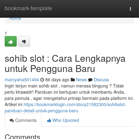
Home
bookmark-template
Togg
navi
Home
1
sohib slot : Cara Lengkapnya
untuk Pengguna Baru
marcyaha501494
86 days ago
News
Discuss
Ingin terjun main sohib slot , namun merasa bingung ? Tidak
perlu khawatir! Panduan ini bertujuan untuk membantu Anda,
para pemula , agar mengetahui prinsip bermain pada platform ini.
Artikel ini
https://bookmarklogin.com/story21582300/sohibslot-
panduan-detail-untuk-pengguna-baru
Comments
Who Upvoted
Comments