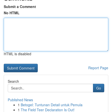
Submit a Comment
No HTML
HTML is disabled
Report Page
Search
Go
Published News
1
Betogel: Tuntunan Detail untuk Pemula
1
The Field Teer Declaration Is Out!