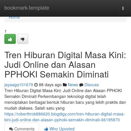
Home
bookmark-template
Togg
navi
Home
1
Tren Hiburan Digital Masa Kini:
Judi Online dan Alasan
PPHOKI Semakin Diminati
jayaagq101679
88 days ago
News
Discuss
Tren Hiburan Digital Masa Kini: Judi Online dan Alasan PPHOKI
Semakin Diminati Perkembangan teknologi digital telah
menciptakan berbagai bentuk hiburan baru yang lebih praktis dan
mudah diakses. Salah satu yang
https://roberthrck886620.blogdigy.com/tren-hiburan-digital-masa-
kini-judi-online-dan-alasan-pphoki-semakin-diminati-66195870
Comments
Who Upvoted