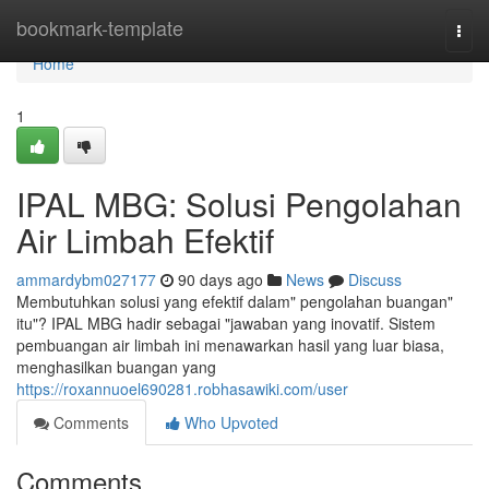
Home
bookmark-template
Togg
navi
Home
1
IPAL MBG: Solusi Pengolahan
Air Limbah Efektif
ammardybm027177
90 days ago
News
Discuss
Membutuhkan solusi yang efektif dalam" pengolahan buangan"
itu"? IPAL MBG hadir sebagai "jawaban yang inovatif. Sistem
pembuangan air limbah ini menawarkan hasil yang luar biasa,
menghasilkan buangan yang
https://roxannuoel690281.robhasawiki.com/user
Comments
Who Upvoted
Comments