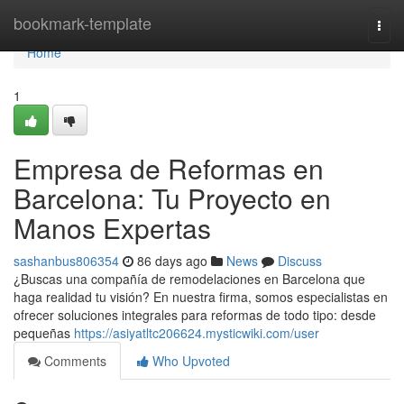
Home
bookmark-template
Togg
navi
Home
1
Empresa de Reformas en
Barcelona: Tu Proyecto en
Manos Expertas
sashanbus806354
86 days ago
News
Discuss
¿Buscas una compañía de remodelaciones en Barcelona que
haga realidad tu visión? En nuestra firma, somos especialistas en
ofrecer soluciones integrales para reformas de todo tipo: desde
pequeñas
https://asiyatltc206624.mysticwiki.com/user
Comments
Who Upvoted