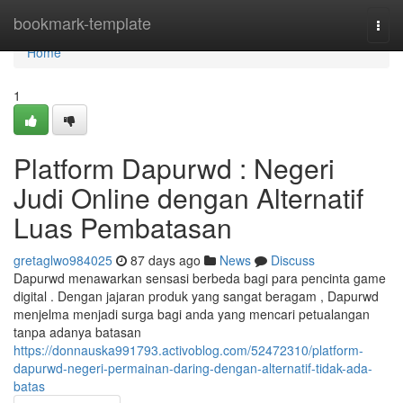
Home
bookmark-template
Togg
navi
Home
1
Platform Dapurwd : Negeri
Judi Online dengan Alternatif
Luas Pembatasan
gretaglwo984025
87 days ago
News
Discuss
Dapurwd menawarkan sensasi berbeda bagi para pencinta game
digital . Dengan jajaran produk yang sangat beragam , Dapurwd
menjelma menjadi surga bagi anda yang mencari petualangan
tanpa adanya batasan
https://donnauska991793.activoblog.com/52472310/platform-
dapurwd-negeri-permainan-daring-dengan-alternatif-tidak-ada-
batas