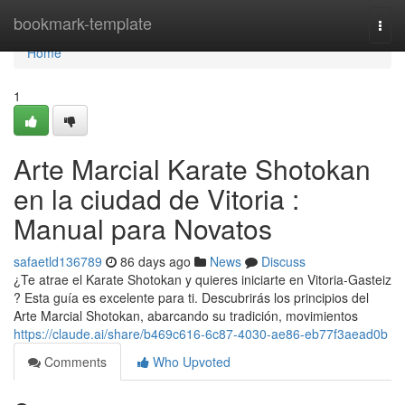
Home
bookmark-template
Togg
navi
Home
1
Arte Marcial Karate Shotokan
en la ciudad de Vitoria :
Manual para Novatos
safaetld136789
86 days ago
News
Discuss
¿Te atrae el Karate Shotokan y quieres iniciarte en Vitoria-Gasteiz
? Esta guía es excelente para ti. Descubrirás los principios del
Arte Marcial Shotokan, abarcando su tradición, movimientos
https://claude.ai/share/b469c616-6c87-4030-ae86-eb77f3aead0b
Comments
Who Upvoted