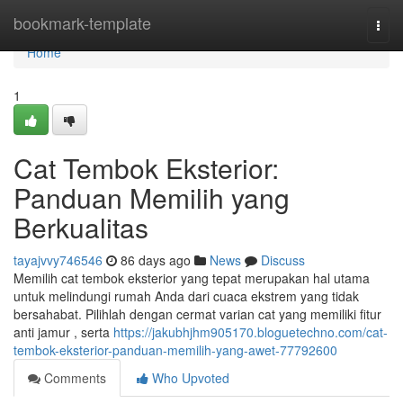
Home
bookmark-template
Togg
navi
Home
1
Cat Tembok Eksterior:
Panduan Memilih yang
Berkualitas
tayajvvy746546
86 days ago
News
Discuss
Memilih cat tembok eksterior yang tepat merupakan hal utama
untuk melindungi rumah Anda dari cuaca ekstrem yang tidak
bersahabat. Pilihlah dengan cermat varian cat yang memiliki fitur
anti jamur , serta
https://jakubhjhm905170.bloguetechno.com/cat-
tembok-eksterior-panduan-memilih-yang-awet-77792600
Comments
Who Upvoted