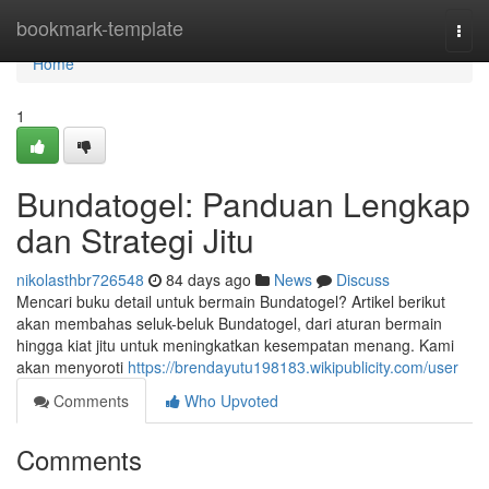
Home
bookmark-template
Togg
navi
Home
1
Bundatogel: Panduan Lengkap
dan Strategi Jitu
nikolasthbr726548
84 days ago
News
Discuss
Mencari buku detail untuk bermain Bundatogel? Artikel berikut
akan membahas seluk-beluk Bundatogel, dari aturan bermain
hingga kiat jitu untuk meningkatkan kesempatan menang. Kami
akan menyoroti
https://brendayutu198183.wikipublicity.com/user
Comments
Who Upvoted
Comments