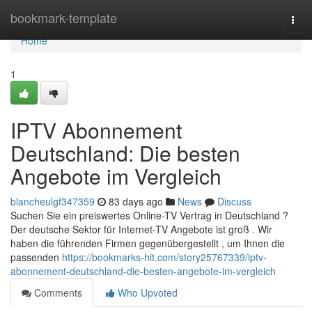
Home
bookmark-template
Togg
navi
Home
1
IPTV Abonnement
Deutschland: Die besten
Angebote im Vergleich
blancheulgf347359
83 days ago
News
Discuss
Suchen Sie ein preiswertes Online-TV Vertrag in Deutschland ?
Der deutsche Sektor für Internet-TV Angebote ist groß . Wir
haben die führenden Firmen gegenübergestellt , um Ihnen die
passenden
https://bookmarks-hit.com/story25767339/iptv-
abonnement-deutschland-die-besten-angebote-im-vergleich
Comments
Who Upvoted