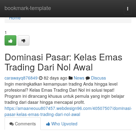
Home
bookmark-template
Togg
navi
Home
1
Dominasi Pasar: Kelas Emas
Trading Dari Nol Awal
carawayq876849
82 days ago
News
Discuss
Ingin meningkatkan kemampuan trading Anda hingga level
profesional? Kelas Emas Trading Dari Nol ini solusi tepat!
Program ini dirancang khusus untuk pemula yang ingin belajar
trading dari dasar hingga mencapai profit.
https://amaaneouu807457.webdesign96.com/40507507/dominasi-
pasar-kelas-emas-trading-dari-nol-awal
Comments
Who Upvoted