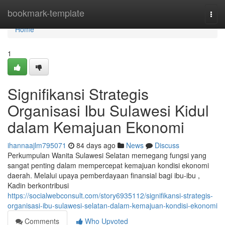
Home
bookmark-template
Togg
navi
Home
1
Signifikansi Strategis
Organisasi Ibu Sulawesi Kidul
dalam Kemajuan Ekonomi
ihannaajlm795071
84 days ago
News
Discuss
Perkumpulan Wanita Sulawesi Selatan memegang fungsi yang
sangat penting dalam mempercepat kemajuan kondisi ekonomi
daerah. Melalui upaya pemberdayaan finansial bagi ibu-ibu ,
Kadin berkontribusi
https://socialwebconsult.com/story6935112/signifikansi-strategis-
organisasi-ibu-sulawesi-selatan-dalam-kemajuan-kondisi-ekonomi
Comments
Who Upvoted