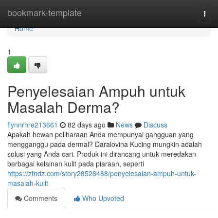
Home
bookmark-template
Togg
navi
Home
1
Penyelesaian Ampuh untuk
Masalah Derma?
flynnrhre213661
82 days ago
News
Discuss
Apakah hewan peliharaan Anda mempunyai gangguan yang
mengganggu pada dermal? Daralovina Kucing mungkin adalah
solusi yang Anda cari. Produk ini dirancang untuk meredakan
berbagai kelainan kulit pada piaraan, seperti
https://ztndz.com/story28528488/penyelesaian-ampuh-untuk-
masalah-kulit
Comments
Who Upvoted