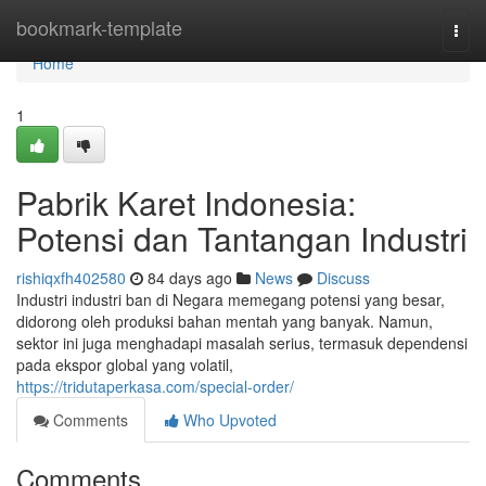
Home
bookmark-template
Togg
navi
Home
1
Pabrik Karet Indonesia:
Potensi dan Tantangan Industri
rishiqxfh402580
84 days ago
News
Discuss
Industri industri ban di Negara memegang potensi yang besar,
didorong oleh produksi bahan mentah yang banyak. Namun,
sektor ini juga menghadapi masalah serius, termasuk dependensi
pada ekspor global yang volatil,
https://tridutaperkasa.com/special-order/
Comments
Who Upvoted
Comments