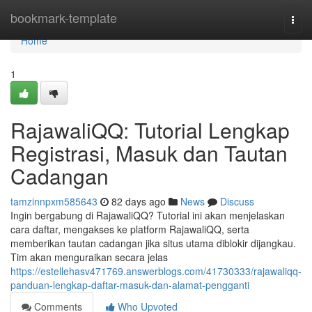
Home
bookmark-template
Togg
navi
Home
1
RajawaliQQ: Tutorial Lengkap
Registrasi, Masuk dan Tautan
Cadangan
tamzinnpxm585643
82 days ago
News
Discuss
Ingin bergabung di RajawaliQQ? Tutorial ini akan menjelaskan
cara daftar, mengakses ke platform RajawaliQQ, serta
memberikan tautan cadangan jika situs utama diblokir dijangkau.
Tim akan menguraikan secara jelas
https://estellehasv471769.answerblogs.com/41730333/rajawaliqq-
panduan-lengkap-daftar-masuk-dan-alamat-pengganti
Comments
Who Upvoted