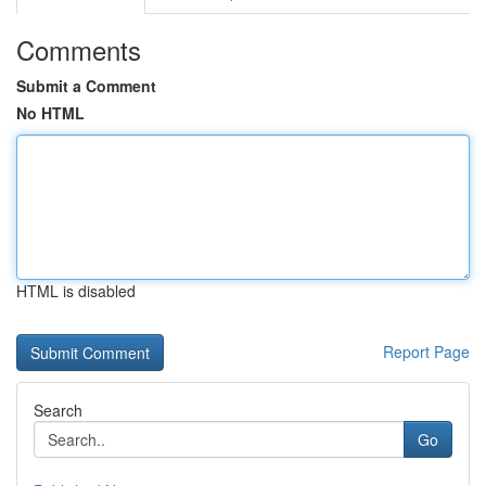
Comments
Submit a Comment
No HTML
HTML is disabled
Report Page
Search
Go