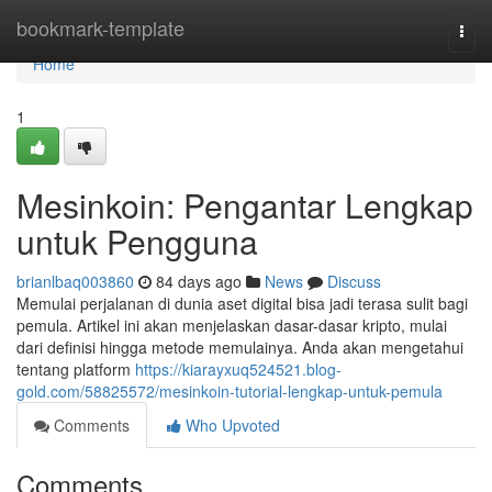
Home
bookmark-template
Togg
navi
Home
1
Mesinkoin: Pengantar Lengkap
untuk Pengguna
brianlbaq003860
84 days ago
News
Discuss
Memulai perjalanan di dunia aset digital bisa jadi terasa sulit bagi
pemula. Artikel ini akan menjelaskan dasar-dasar kripto, mulai
dari definisi hingga metode memulainya. Anda akan mengetahui
tentang platform
https://kiarayxuq524521.blog-
gold.com/58825572/mesinkoin-tutorial-lengkap-untuk-pemula
Comments
Who Upvoted
Comments