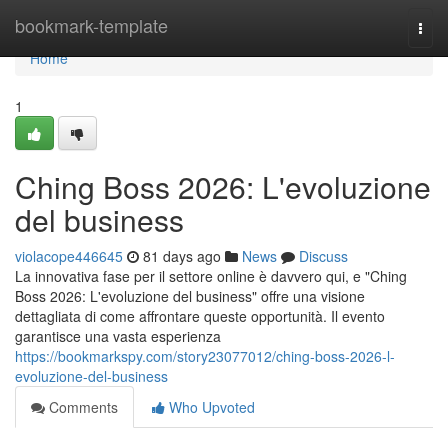
Home
bookmark-template
Togg
navi
Home
1
Ching Boss 2026: L'evoluzione
del business
violacope446645
81 days ago
News
Discuss
La innovativa fase per il settore online è davvero qui, e "Ching
Boss 2026: L'evoluzione del business" offre una visione
dettagliata di come affrontare queste opportunità. Il evento
garantisce una vasta esperienza
https://bookmarkspy.com/story23077012/ching-boss-2026-l-
evoluzione-del-business
Comments
Who Upvoted