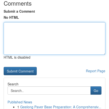
Comments
Submit a Comment
No HTML
HTML is disabled
Report Page
Search
Go
Published News
1
Geelong Paver Base Preparation: A Comprehensiv...