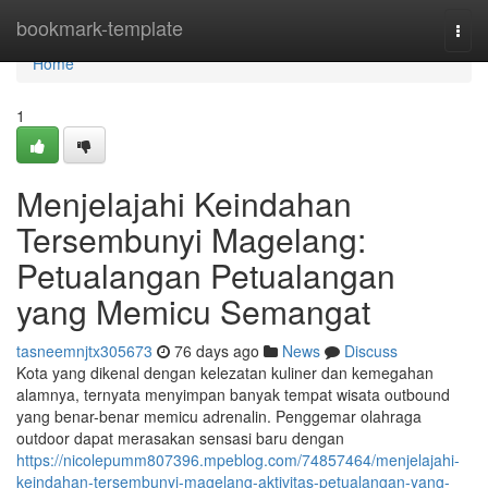
Home
bookmark-template
Togg
navi
Home
1
Menjelajahi Keindahan
Tersembunyi Magelang:
Petualangan Petualangan
yang Memicu Semangat
tasneemnjtx305673
76 days ago
News
Discuss
Kota yang dikenal dengan kelezatan kuliner dan kemegahan
alamnya, ternyata menyimpan banyak tempat wisata outbound
yang benar-benar memicu adrenalin. Penggemar olahraga
outdoor dapat merasakan sensasi baru dengan
https://nicolepumm807396.mpeblog.com/74857464/menjelajahi-
keindahan-tersembunyi-magelang-aktivitas-petualangan-yang-