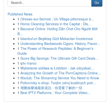
Go
Published News
1
{Vresse-sur-Semois : Un Village pittoresque à...
1
Home Cleaning Services in the Capital : Dis...
1
Baccarat Online: Hướng Dẫn Chơi Cho Người Mới
B...
1
İstanbul'un Beşiktaş Gizli Mekanları İncelemesi
1
Understanding Backwoods Cigars: History, Flavor...
1
The Power of Research Peptides: A Beginner's
Guide
1
Score Big Savings: The Ultimate Gift Card Deals...
1
iptv maroc
1
Wybielanie szkliwa w Łódzkim : Jak odzyskać...
1
Analyzing the Growth of The PornCaptions.Online...
1
iflixclub: The Streaming Service You Need to Know
1
Poľovnícky e-shop: Tvojho zdroj kvalitných potr...
1
潮勝娛樂城最新資訊：你需要了解的一切
1
Best IPTV Platforms : Your Complete Video...