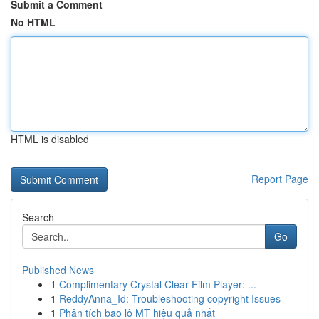
Submit a Comment
No HTML
HTML is disabled
Report Page
Search
Go
Published News
1
Complimentary Crystal Clear Film Player: ...
1
ReddyAnna_Id: Troubleshooting copyright Issues
1
Phân tích bao lô MT hiệu quả nhất