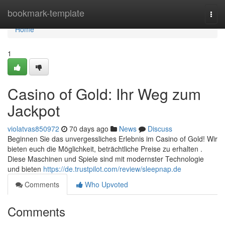
Home
bookmark-template
Togg
navi
Home
1
Casino of Gold: Ihr Weg zum
Jackpot
violatvas850972
70 days ago
News
Discuss
Beginnen Sie das unvergessliches Erlebnis im Casino of Gold! Wir
bieten euch die Möglichkeit, beträchtliche Preise zu erhalten .
Diese Maschinen und Spiele sind mit modernster Technologie
und bieten
https://de.trustpilot.com/review/sleepnap.de
Comments
Who Upvoted
Comments