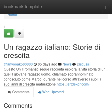
Home
bookmark-template
Togg
navi
Home
1
Un ragazzo italiano: Storie di
crescita
tiffanyooak560883
65 days ago
News
Discuss
Questo Un Il romanzo segue racconta esplora la vita storia di un
quel il giovane ragazzo uomo, chiamato soprannominato
conosciuto come Marco, durante nel corso attraverso i suoi i i
suoi anni di crescita maturazione
https://ertdekor.com/
Comments
Who Upvoted
Comments