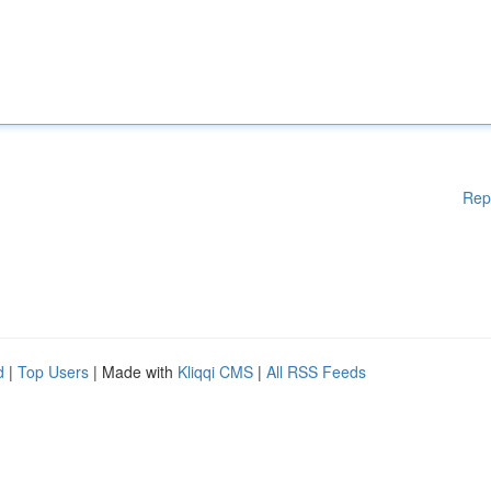
Rep
d
|
Top Users
| Made with
Kliqqi CMS
|
All RSS Feeds