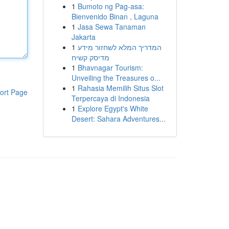
1
Bumoto ng Pag-asa:
Bienvenido Binan , Laguna
1
Jasa Sewa Tanaman
Jakarta
1
המדריך המלא לשחזור מידע
מדיסק קשיח
1
Bhavnagar Tourism:
Unveiling the Treasures o...
1
Rahasia Memilih Situs Slot
ort Page
Terpercaya di Indonesia
1
Explore Egypt's White
Desert: Sahara Adventures...