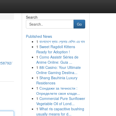
Search
Go
Published News
1
বাংলাদেশে ব্লাড প্রেসার মেশিন এর দাম
1
Sweet Ragdoll Kittens
Ready for Adoption !
1
Como Assistir Séries de
Anime Online: Guia ...
258792/
1
88i Casino: Your Ultimate
Online Gaming Destina...
1
Shang Bauhinia Luxury
Residences
1
Сондажи за течности :
Определете своя кладе...
1
Commercial Pure Sunflower
Vegetable Oil of Lond...
1
What ris capacitive bushing
usually means for d...