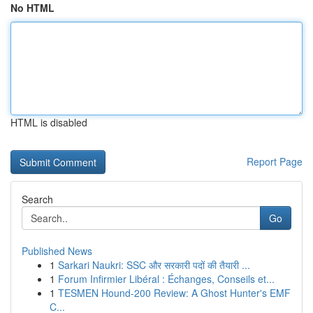
No HTML
HTML is disabled
Report Page
Search
Go
Published News
1
Sarkari Naukri: SSC और सरकारी पदों की तैयारी ...
1
Forum Infirmier Libéral : Échanges, Conseils et...
1
TESMEN Hound-200 Review: A Ghost Hunter's EMF
C...