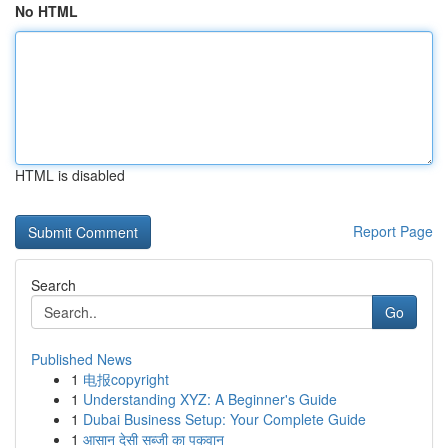
No HTML
HTML is disabled
Report Page
Search
Go
Published News
1
电报copyright
1
Understanding XYZ: A Beginner's Guide
1
Dubai Business Setup: Your Complete Guide
1
आसान देसी सब्जी का पकवान